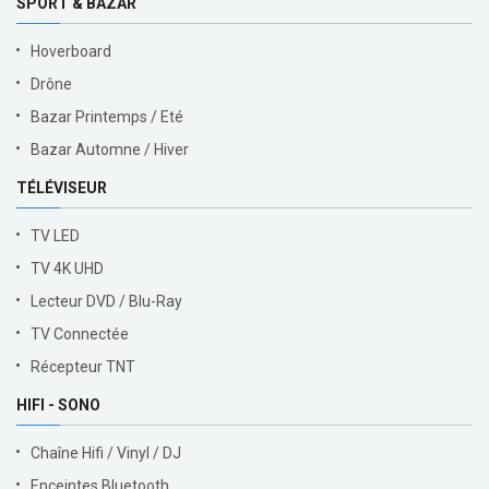
SPORT & BAZAR
Hoverboard
Drône
Bazar Printemps / Eté
Bazar Automne / Hiver
TÉLÉVISEUR
TV LED
TV 4K UHD
Lecteur DVD / Blu-Ray
TV Connectée
Récepteur TNT
HIFI - SONO
Chaîne Hifi / Vinyl / DJ
Enceintes Bluetooth